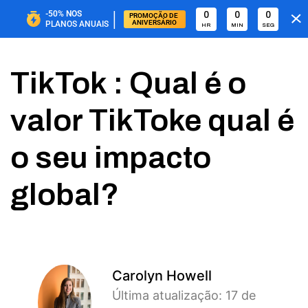
|
-50%
NOS
0
0
0
PROMOÇÃO DE 
ANIVERSÁRIO
PLANOS ANUAIS
HR
MIN
SEG
TikTok : Qual é o
valor TikToke qual é
o seu impacto
global?
Carolyn Howell
Última atualização: 17 de