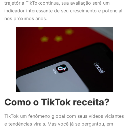
trajetória TikTokcontinua, sua avaliação será um
indicador interessante de seu crescimento e potencial
nos próximos anos.
Como o TikTok receita?
TikTok um fenômeno global com seus vídeos viciantes
e tendências virais. Mas você já se perguntou, em