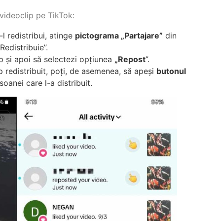
 videoclip pe TikTok:
l redistribui, atinge
pictograma „Partajare”
din
„Redistribuie”.
p și apoi să selectezi opțiunea
„Repost
”.
p redistribuit, poți, de asemenea, să apeși
butonul
oanei care l-a distribuit.