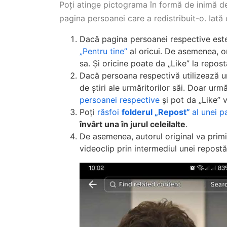
Poți atinge pictograma în formă de inimă de
pagina persoanei care a redistribuit-o. Iată
Dacă pagina persoanei respective este
„Pentru tine”
al oricui. De asemenea, 
sa. Și oricine poate da „Like” la repostă
Dacă persoana respectivă utilizează un 
de știri ale urmăritorilor săi. Doar urmă
persoanei respective
și pot da „Like” 
Poți
răsfoi
folderul „Repost”
al unei p
învârt una în jurul celeilalte
.
De asemenea, autorul original va primi
videoclip prin intermediul unei repostă