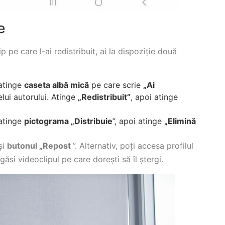
e
 pe care l-ai redistribuit, ai la dispoziție două
 atinge
caseta albă mică
pe care scrie
„Ai
lui autorului. Atinge
„Redistribuit”
, apoi atinge
 atinge
pictograma „Distribuie
”, apoi atinge
„Elimină
și
butonul „Repost
”. Alternativ, poți accesa profilul
găsi videoclipul pe care dorești să îl ștergi.