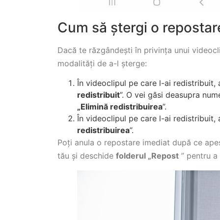
Cum să ștergi o repostar
Dacă te răzgândești în privința unui videoclip
modalități de a-l șterge:
În videoclipul pe care l-ai redistribuit,
redistribuit
”. O vei găsi deasupra nume
„Elimină redistribuirea
”.
În videoclipul pe care l-ai redistribuit,
redistribuirea
”.
Poți anula o repostare imediat după ce ape
tău și deschide
folderul „Repost
” pentru a 