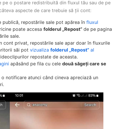
 pe o postare redistribuită din fluxul tău sau de pe
 câteva aspecte de care trebuie să ții cont:
 publică, repostările sale pot apărea în
fluxul
oricine poate accesa
folderul „Repost”
de pe pagina
rile sale.
cont privat, repostările sale apar doar în fluxurile
ritorii săi pot
vizualiza
folderul „Repost”
al
videoclipurilor repostate de aceasta.
agini
apăsând pe fila cu cele
două săgeți care se
 o notificare atunci când cineva apreciază un
ri.