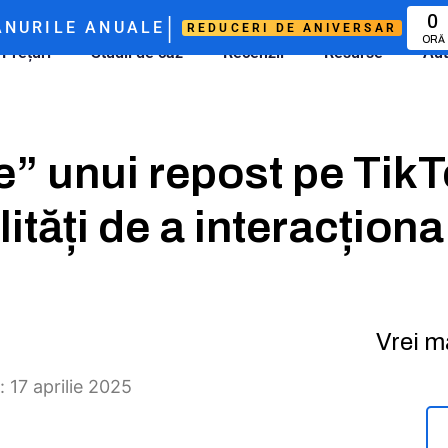
|
0
NURILE ANUALE
REDUCERI DE ANIVERSAR
ORĂ
Prețuri
Studii de caz
Recenzii
Resurse
Aut
e” unui repost pe Tik
tăți de a interacționa
Vrei m
: 17 aprilie 2025