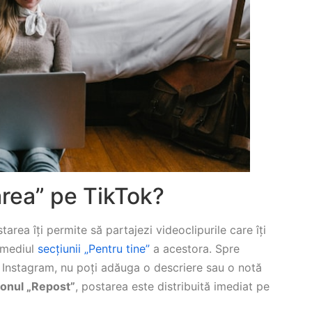
rea” pe TikTok?
area îți permite să partajezi videoclipurile care îți
ermediul
secțiunii „Pentru tine”
a acestora. Spre
Instagram, nu poți adăuga o descriere sau o notă
onul „Repost”
, postarea este distribuită imediat pe