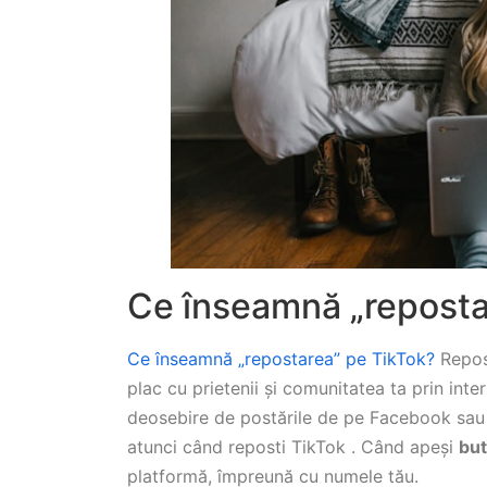
Ce înseamnă „reposta
Ce înseamnă „repostarea” pe TikTok?
Repost
plac cu prietenii și comunitatea ta prin int
deosebire de postările de pe Facebook sau 
atunci când reposti TikTok . Când apeși
but
platformă, împreună cu numele tău.