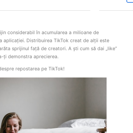
ijin considerabil în acumularea a milioane de
a aplicației. Distribuirea TikTok creat de alții este
ăta sprijinul față de creatori. A ști cum să dai „like”
 a-ți demonstra aprecierea.
 despre repostarea pe TikTok!