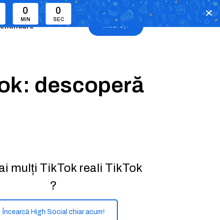
0
0
MIN
SEC
entificare
ÎNCEPEȚI
Tok: descoperă
ai mulți TikTok reali TikTok
?
Încearcă High Social chiar acum!