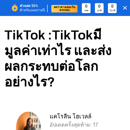
|
ส่วนลด
50%
0
0
0
ลดราคาฉลองวัน
สำหรับแผนรายปี
ครบรอบ
HR
นาที
วินาที
TikTok :TikTokมี
มูลค่าเท่าไร และส่ง
ผลกระทบต่อโลก
อย่างไร?
แคโรลีน โฮเวลล์
อัปเดตครั้งสุดท้าย: 17