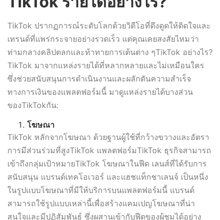
TikTok รายได้อย่างไร?
TikTok ปรากฏการณ์ระดับโลกด้วยวิดีโอที่ดึงดูดให้ติดใจและ
เทรนด์ที่แพร่กระจายอย่างรวดเร็ว แต่คุณเคยสงสัยไหมว่า
ท่ามกลางคลิปตลกและท้าทายการเต้นต่าง ๆTikTok อย่างไร?
TikTok มาจากแหล่งรายได้ที่หลากหลายและไม่เหมือนใคร
ซึ่งช่วยสนับสนุนการดำเนินงานและผลักดันความสำเร็จ
ทางการเงินของแพลตฟอร์มนี้ มาดูแหล่งรายได้บางส่วน
ของTikTokกัน:
โฆษณา
TikTok หลักจากโฆษณา ด้วยฐานผู้ใช้ที่กว้างขวางและอัตรา
การมีส่วนร่วมที่สูงTikTok แพลตฟอร์มTikTok ธุรกิจสามารถ
เข้าถึงกลุ่มเป้าหมายTikTok โฆษณาในฟีด เลนส์ที่ได้รับการ
สนับสนุน แบรนด์เทคโอเวอร์ และแฮชแท็กชาเลนจ์ เป็นหนึ่ง
ในรูปแบบโฆษณาที่มีให้บริการบนแพลตฟอร์มนี้ แบรนด์
สามารถใช้รูปแบบเหล่านี้เพื่อสร้างแคมเปญโฆษณาที่น่า
สนใจและมีปฏิสัมพันธ์ ซึ่งผสานเข้ากับฟีดของผู้ชมได้อย่าง