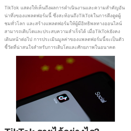
TikTok แสดงให้เห็นถึงผลการดำเนินงานและความสำคัญอัน
น่าทึ่งของแพลตฟอร์มนี้ ซึ่งสะท้อนถึงTikTokในการดึงดูดผู้
ชมทั่วโลก และสร้างแพลตฟอร์มให้ผู้มีอิทธิพลทางออนไลน์
สามารถเติบโตและประสบความสำเร็จได้ เมื่อTikTokยังคง
เดินหน้าต่อไป การประเมินมูลค่าของแพลตฟอร์มนี้จะเป็นตัว
ชี้วัดที่น่าสนใจสำหรับการเติบโตและศักยภาพในอนาคต