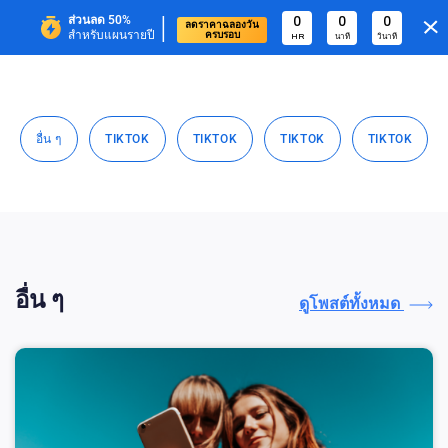
|
ส่วนลด
50%
0
0
0
ลดราคาฉลองวัน
สำหรับแผนรายปี
ครบรอบ
HR
นาที
วินาที
อื่น ๆ
TIKTOK
TIKTOK
TIKTOK
TIKTOK
อื่น ๆ
ดูโพสต์ทั้งหมด