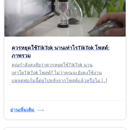
ควรหยุดใช้TikTok นานเท่าไรTikTok โพสต์:
ภาพรวม
คุณกำลังสงสัยว่าควรหยุดใช้TikTok นาน
เท่าใดTikTok โพสต์? ไม่ว่าคุณจะยังคงใช้งาน
แพลตฟอร์มนี้ต่อไปหลังจากโพสต์แล้วหรือไม่ […]
อ่านเพิ่มเติม