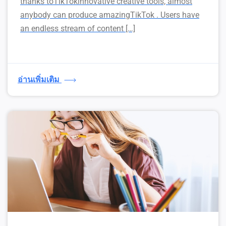
thanks toTikTokinnovative creative tools, almost
anybody can produce amazingTikTok . Users have
an endless stream of content […]
อ่านเพิ่มเติม