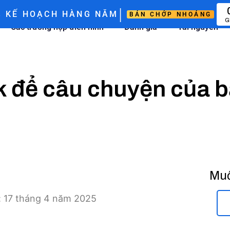
|
%
KẾ HOẠCH HÀNG NĂM
BÁN CHỚP NHOÁNG
G
Các trường hợp điển hình
Đánh giá
Tài nguyên
 để câu chuyện của bạ
Muố
i: 17 tháng 4 năm 2025