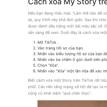
Cách xóa My Story tr
Nếu bạn đang thắc mắc “Làm thế nào để xó
lại, quy trình này khá đơn giản. Sau khi chi
được đánh dấu bằng một dải màu sặc sỡ. D
sẵn sàng để xem. Dưới đây là cách xóa một
Mở TikTok .
Vào trang Hồ sơ của bạn.
Nhấn vào biểu tượng hồ sơ của bạn đ
Nhấn vào ba chấm ở góc dưới bên ph
Chọn “Xóa”.
Nhấn vào “Xóa” một lần nữa để xác nh
Biết cách xóa một Story trên TikTok rất hữu
phối. Các nền tảng mạng xã hội đã tạo ra m
cũng có khái niệm “quá chân thực”.