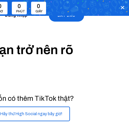
0
0
0
IỜ
PHÚT
GIÂY
Đăng nhập
BẮT ĐẦU
n trở nên rõ
n có thêm TikTok thật?
Hãy thử High Social ngay bây giờ!