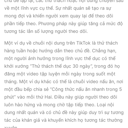
chủ đề lặp lại, các thử thách hoặc nội dung chuyên sâu
về một lĩnh vực cụ thể. Sự nhất quán sẽ tạo ra sự
mong đợi và khiến người xem quay lại để theo dõi
phần tiếp theo. Phương pháp này giúp tăng cả mức độ
tương tác lẫn số lượng người theo dõi.
Một ví dụ về chuỗi nội dung trên TikTok là thử thách
hàng tuần hoặc hướng dẫn theo chủ đề. Chẳng hạn,
một người ảnh hưởng trong lĩnh vực thể dục có thể
khởi xướng “Thử thách thể dục 30 ngày”, trong đó họ
đăng một video tập luyện mỗi ngày trong suốt một
tháng. Một ví dụ khác có thể là chuỗi video nấu ăn, nơi
một đầu bếp chia sẻ “Công thức nấu ăn nhanh trong 5
phút” vào mỗi thứ Hai. Điều này giúp người theo dõi
luôn hào hứng và mong chờ tập tiếp theo. Loại nội
dung nhất quán và có chủ đề này giúp duy trì sự tương
tác của khán giả và khuyến khích họ tương tác thường
xuyên.