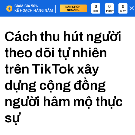
|
GIẢM GIÁ 50%
0
0
0
BÁN CHỚP 
NHOÁNG
KẾ HOẠCH HÀNG NĂM
GIỜ
PHÚT
GIÂY
Cách thu hút người
theo dõi tự nhiên
trên TikTok xây
dựng cộng đồng
người hâm mộ thực
sự