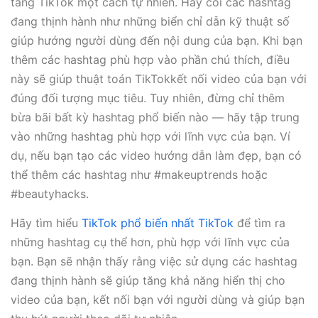
tăng TikTok một cách tự nhiên. Hãy coi các hashtag
đang thịnh hành như những biển chỉ dẫn kỹ thuật số
giúp hướng người dùng đến nội dung của bạn. Khi bạn
thêm các hashtag phù hợp vào phần chú thích, điều
này sẽ giúp thuật toán TikTokkết nối video của bạn với
đúng đối tượng mục tiêu. Tuy nhiên, đừng chỉ thêm
bừa bãi bất kỳ hashtag phổ biến nào — hãy tập trung
vào những hashtag phù hợp với lĩnh vực của bạn. Ví
dụ, nếu bạn tạo các video hướng dẫn làm đẹp, bạn có
thể thêm các hashtag như #makeuptrends hoặc
#beautyhacks.
Hãy tìm hiểu
TikTok phổ biến nhất TikTok
để tìm ra
những hashtag cụ thể hơn, phù hợp với lĩnh vực của
bạn. Bạn sẽ nhận thấy rằng việc sử dụng các hashtag
đang thịnh hành sẽ giúp tăng khả năng hiển thị cho
video của bạn, kết nối bạn với người dùng và giúp bạn