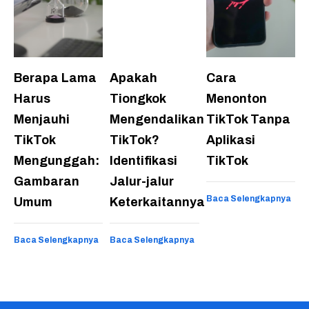
Berapa Lama
Apakah
Cara
Harus
Tiongkok
Menonton
Menjauhi
Mengendalikan
TikTok Tanpa
TikTok
TikTok?
Aplikasi
Mengunggah:
Identifikasi
TikTok
Gambaran
Jalur-jalur
Baca Selengkapnya
Umum
Keterkaitannya
Baca Selengkapnya
Baca Selengkapnya