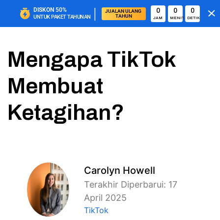
|
DISKON
50%
0
0
0
JUALAN ULANG 
TAHUN
UNTUK PAKET TAHUNAN
JAM
MENIT
DETIK
Mengapa TikTok
Membuat
Ketagihan?
Carolyn Howell
Terakhir Diperbarui: 17
April 2025
TikTok