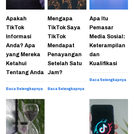
Apakah
Mengapa
Apa Itu
TikTok
TikTok Saya
Pemasar
Informasi
TikTok
Media Sosial:
Anda? Apa
Mendapat
Keterampilan
yang Mereka
Penayangan
dan
Ketahui
Setelah Satu
Kualifikasi
Tentang Anda
Jam?
Baca Selengkapnya
Baca Selengkapnya
Baca Selengkapnya