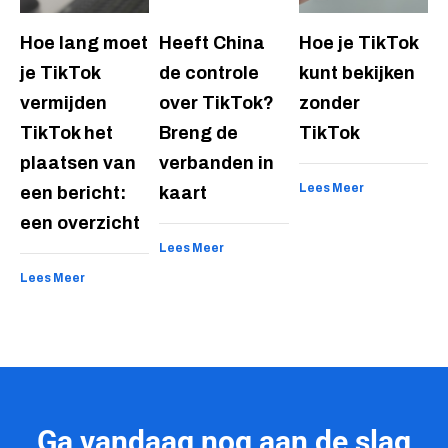
Hoe lang moet
Heeft China
Hoe je TikTok
je TikTok
de controle
kunt bekijken
vermijden
over TikTok?
zonder
TikTok het
Breng de
TikTok
plaatsen van
verbanden in
Lees Meer
een bericht:
kaart
een overzicht
Lees Meer
Lees Meer
Ga vandaag nog aan de slag