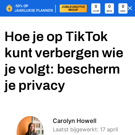
|
-50%
OP
0
0
0
JUBILEUMUITVE
RKOOP
JAARLIJKSE PLANNEN
UUR
MIN
SEC
Hoe je op TikTok
kunt verbergen wie
je volgt: bescherm
je privacy
Carolyn Howell
Laatst bijgewerkt: 17 april