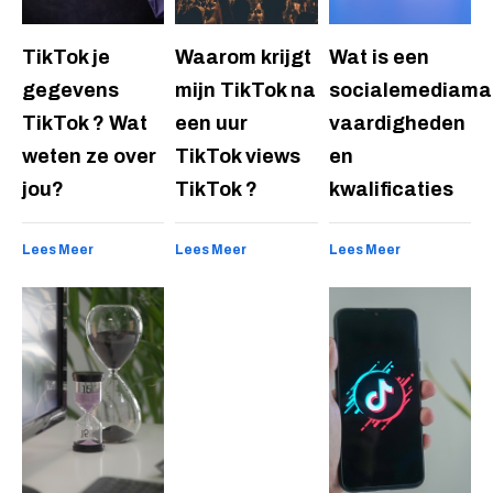
TikTok je
Waarom krijgt
Wat is een
gegevens
mijn TikTok na
socialemediamar
TikTok ? Wat
een uur
vaardigheden
weten ze over
TikTok views
en
jou?
TikTok ?
kwalificaties
Lees Meer
Lees Meer
Lees Meer