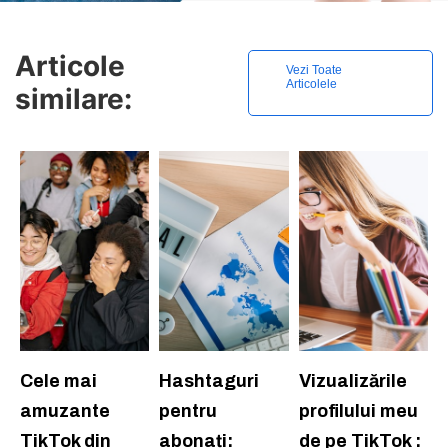
Articole
Vezi Toate
Articolele
similare:
Cele mai
Hashtaguri
Vizualizările
amuzante
pentru
profilului meu
TikTok din
abonați:
de pe TikTok :