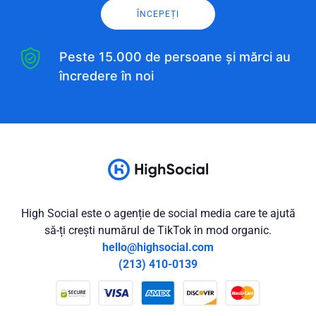
ÎNCEPEȚI
Peste 15.000 de persoane și mărci au
încredere în noi
High Social este o agenție de social media care te ajută
să-ți crești numărul de TikTok în mod organic.
hello@highsocial.com
(213) 410-0139