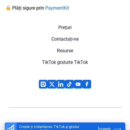
Plăți sigure prin
PaymentKit
Prețuri
Contactați-ne
Resurse
TikTok gratuite TikTok
High Social
© 2026
Crește-ți instantaneu TikTok și gradul
Începeți