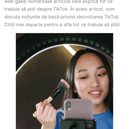
web găsiți numeroase articole care explică tot ce
trebuie să știți despre TikTok. În acest articol, vom
discuta noțiunile de bază privind dezvoltarea TikTok.
Citiți mai departe pentru a afla tot ce trebuie să știți!