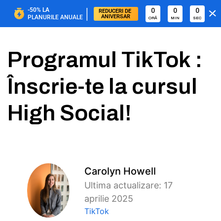
|
-50%
LA
0
0
0
REDUCERI DE 
ANIVERSAR
PLANURILE ANUALE
ORĂ
MIN
SEC
Programul TikTok :
Înscrie-te la cursul
High Social!
Carolyn Howell
Ultima actualizare: 17
aprilie 2025
TikTok