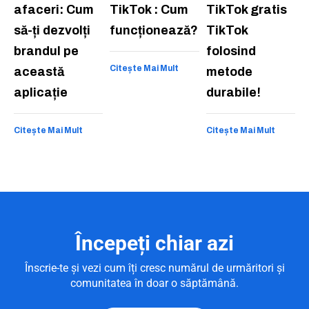
afaceri: Cum
TikTok : Cum
TikTok gratis
să-ți dezvolți
funcționează?
TikTok
brandul pe
folosind
Citește Mai Mult
această
metode
aplicație
durabile!
Citește Mai Mult
Citește Mai Mult
Începeți chiar azi
Înscrie-te și vezi cum îți cresc numărul de urmăritori și
comunitatea în doar o săptămână.