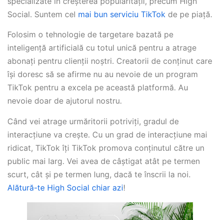
specializate în creșterea popularității, precum High
Social. Suntem cel
mai bun serviciu TikTok
de pe piață.
Folosim o tehnologie de targetare bazată pe
inteligență artificială cu totul unică pentru a atrage
abonați pentru clienții noștri. Creatorii de conținut care
își doresc să se afirme nu au nevoie de un program
TikTok pentru a excela pe această platformă. Au
nevoie doar de ajutorul nostru.
Când vei atrage urmăritorii potriviți, gradul de
interacțiune va crește. Cu un grad de interacțiune mai
ridicat, TikTok îți TikTok promova conținutul către un
public mai larg. Vei avea de câștigat atât pe termen
scurt, cât și pe termen lung, dacă te înscrii la noi.
Alătură-te High Social chiar azi
!