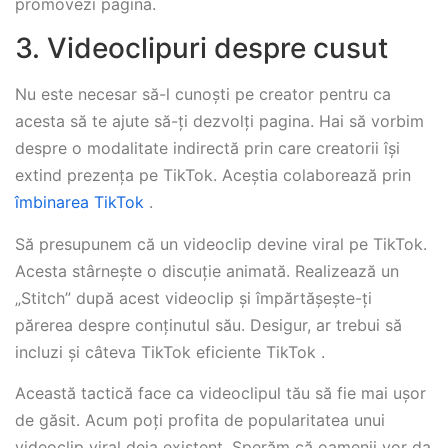
promovezi pagina.
3. Videoclipuri despre cusut
Nu este necesar să-l cunoști pe creator pentru ca
acesta să te ajute să-ți dezvolți pagina. Hai să vorbim
despre o modalitate indirectă prin care creatorii își
extind prezența pe TikTok. Aceștia colaborează prin
îmbinarea TikTok
.
Să presupunem că un videoclip devine viral pe TikTok.
Acesta stârnește o discuție animată. Realizează un
„Stitch” după acest videoclip și împărtășește-ți
părerea despre conținutul său. Desigur, ar trebui să
incluzi și câteva TikTok eficiente TikTok .
Această tactică face ca videoclipul tău să fie mai ușor
de găsit. Acum poți profita de popularitatea unui
videoclip viral deja existent. Sperăm că oamenii vor da