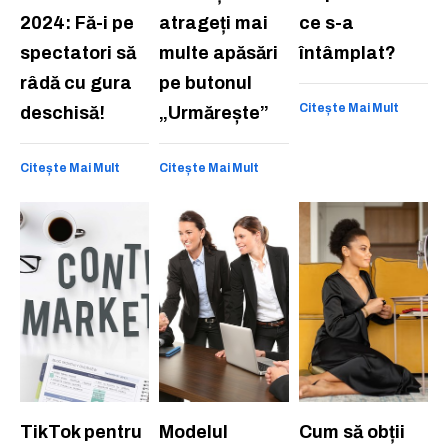
2024: Fă-i pe
atrageți mai
ce s-a
spectatori să
multe apăsări
întâmplat?
râdă cu gura
pe butonul
Citește Mai Mult
deschisă!
„Urmărește”
Citește Mai Mult
Citește Mai Mult
TikTok pentru
Modelul
Cum să obții