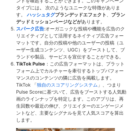
ントを喚起することができます。このキャンペーン
タイプには
、
次のようなユニークな特徴がありま
す。
ハッシュタグ
ブランデッドエフェクト
、
ブラン
デッドミッションページなどが
あります。
スパーク広告
:オーガニックな投稿や機能を広告のク
リエイティブとして活用するネイティブ広告フォー
マットです。自分の投稿や他のユーザーの投稿（ユ
ーザー生成コンテンツ、UGC）をブーストして、ブ
ランドや製品、サービスを宣伝することができる。
TikTok Pulse
：この広告フォーマットは、プラット
フォーム上でカルチャーを牽引するトップパフォー
マンスのコンテンツの隣に広告を掲載します。
TikTok 「
独自のスコアリングシステム
」、つまり
Pulse Scoreに基づいて、広告をブーストする人気動
画のラインナップを特定します。このアプリは、再
生回数や最近の伸び、クリエイターのエンゲージメ
ントなど、主要なシグナルを見て人気スコアを算出
します。