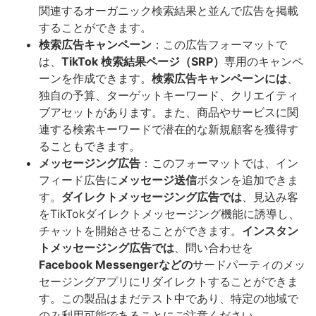
関連するオーガニック検索結果と並んで広告を掲載
することができます。
検索広告キャンペーン
：この広告フォーマットで
は、
TikTok 検索結果ページ
（SRP）
専用のキャンペ
ーンを作成できます。
検索広告キャンペーンには
、
独自の予算、ターゲットキーワード、クリエイティ
ブアセットがあります。また、商品やサービスに関
連する検索キーワードで潜在的な新規顧客を獲得す
ることもできます。
メッセージング広告
：このフォーマットでは、イン
フィード広告に
メッセージ送信
ボタンを追加できま
す。
ダイレクトメッセージング広告では
、見込み客
をTikTokダイレクトメッセージング機能に誘導し、
チャットを開始させることができます。
インスタン
トメッセージング広告では
、問い合わせを
Facebook Messengerなどの
サードパーティのメッ
セージングアプリにリダイレクトすることができま
す。この製品はまだテスト中であり、特定の地域で
のみ利用可能であることにご注意ください。