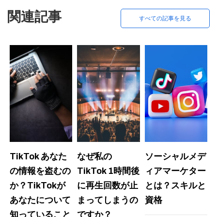
関連記事
すべての記事を見る
TikTok あなた
なぜ私の
ソーシャルメデ
の情報を盗むの
TikTok 1時間後
ィアマーケター
か？TikTokが
に再生回数が止
とは？スキルと
あなたについて
まってしまうの
資格
知っていること
ですか？