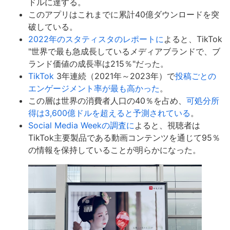
ドルに達する。
このアプリはこれまでに累計40億ダウンロードを突
破している。
2022年のスタティスタのレポートに
よると、TikTok
"世界で最も急成長しているメディアブランドで、ブ
ランド価値の成長率は215％"だった。
TikTok
3年連続（2021年～2023年）で
投稿ごとの
エンゲージメント率が最も高かった
。
この層は世界の消費者人口の40％を占め、
可処分所
得は3,600億ドルを超えると予測されている
。
Social Media Weekの調査に
よると、視聴者は
TikTok主要製品である動画コンテンツを通じて95％
の情報を保持していることが明らかになった。