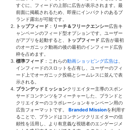
すぐに、フィードの上部に広告が表示されます。最
前面に掲載されるため、即座にインパクトのあるブ
ランド露出が可能です。
トップフィード
：
リーチ＆フリークエンシー
広告キ
ャンペーンのフィード型オプションです。ユーザー
がアプリを起動すると、
トップフィード
広告が最初
のオーガニック動画の後の最初のインフィード広告
枠を占めます。
標準フィード
：これらの
動画ショッピング広告は
、
インフィードのスロットを占有し、ユーザーのフィ
ード上でオーガニック投稿とシームレスに並んで表
示される。
ブランデッドミッション
クリエイター主導のスポン
サードコンテンツをフィーチャーした、ブランドと
クリエイターのコラボレーションキャンペーン用の
広告フォーマットです。
Branded Mission
を利用す
ることで、ブランドはコンテンツクリエイターの信
頼性を活用し、より有意義な視聴者のエンゲージメ