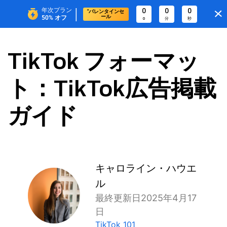
|
年次プラン
0
0
0
"バレンタインセ
ール
50%
オフ
0
分
秒
TikTok フォーマッ
ト：TikTok広告掲載
ガイド
キャロライン・ハウエ
ル
最終更新日2025年4月17
日
TikTok 101