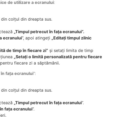
nice de utilizare a ecranului
:
din colțul din dreapta sus.
ectează
„Timpul petrecut în fața ecranului”.
ța ecranului
”, apoi atingeți
„Editați timpul zilnic
tă de timp în fiecare zi”
și setați limita de timp
pțiunea
„Setați o limită personalizată pentru fiecare
 pentru fiecare zi a săptămânii.
în fața ecranului
”:
din colțul din dreapta sus.
ectează
„Timpul petrecut în fața ecranului
”.
în fața ecranului
”.
eri.