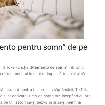
ento pentru somn” de pe
 TikTok? Funcția
„Memento de somn”
TikTokîți
entru momentul în care e timpul să te culci și să
că automat pentru fiecare zi a săptămânii. TikTok
ă sunt activate) timp de șapte ore începând cu ora
 pe utilizatori să-și dezvolte și să-și mențină