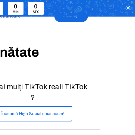
0
0
MIN
SEC
entificare
ÎNCEPEȚI
nătate
ai mulți TikTok reali TikTok
?
Încearcă High Social chiar acum!