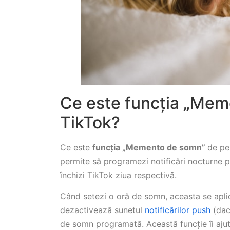
Ce este funcția „Mem
TikTok?
Ce este
funcția „Memento de somn”
de pe
permite să programezi notificări nocturne p
închizi TikTok ziua respectivă.
Când setezi o oră de somn, aceasta se apli
dezactivează sunetul
notificărilor push
(dac
de somn programată. Această funcție îi ajută