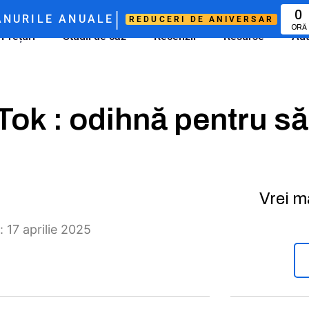
|
0
NURILE ANUALE
REDUCERI DE ANIVERSAR
ORĂ
Prețuri
Studii de caz
Recenzii
Resurse
Aut
ok : odihnă pentru să
Vrei m
: 17 aprilie 2025