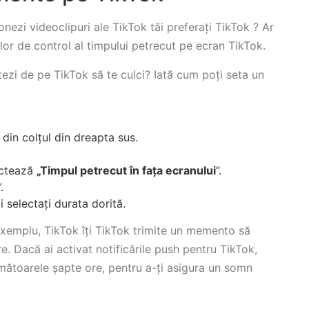
onezi videoclipuri ale TikTok tăi preferați TikTok ? Ar
nilor de control al timpului petrecut pe ecran TikTok.
zi de pe TikTok să te culci? Iată cum poți seta un
din colțul din dreapta sus.
ectează
„Timpul petrecut în fața ecranului
”.
”.
oi selectați durata dorită.
 exemplu, TikTok îți TikTok trimite un memento să
re. Dacă ai activat notificările push pentru TikTok,
mătoarele șapte ore, pentru a-ți asigura un somn