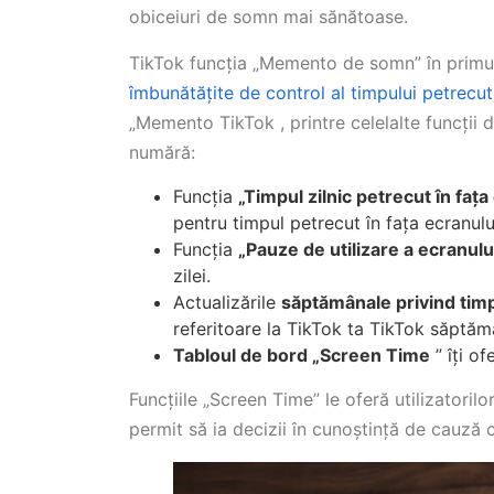
obiceiuri de somn mai sănătoase.
TikTok funcția „Memento de somn” în primul
îmbunătățite de control al timpului petrecut 
„Memento TikTok , printre celelalte funcții 
numără:
Funcția
„Timpul zilnic petrecut în fața
pentru timpul petrecut în fața ecranulu
Funcția
„Pauze de utilizare a ecranulu
zilei.
Actualizările
săptămânale privind timp
referitoare la TikTok ta TikTok săpt
Tabloul de bord „Screen Time
” îți o
Funcțiile „Screen Time” le oferă utilizatoril
permit să ia decizii în cunoștință de cauză c