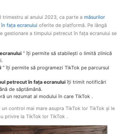
 trimestru al anului 2023, ca parte a
măsurilor
în fața ecranului
oferite de platformă. Pe lângă
de gestionare a timpului petrecut în fața ecranului se
 ecranului
” îți permite să stabilești o limită zilnică
i.
i
” îți permite să programezi TikTok pe parcursul
ul petrecut în fața ecranului
îți trimit notificări
ămână de săptămână.
feră un rezumat al modului în care TikTok .
or un control mai mare asupra TikTok lor TikTok și le
u privire la TikTok lor TikTok .