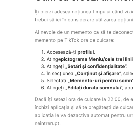
Îți pierzi adesea noțiunea timpului când vizi
trebui să iei în considerare utilizarea opțiu
Ai nevoie de un memento ca să te deconecte
memento pe TikTok ora de culcare:
Accesează-ți
profilul
.
Atinge
pictograma Meniu/cele trei linii
Atingeți
„Setări și confidențialitate
”.
În secțiunea
„Conținut și afișare
”, sel
Selectați
„Memento-uri pentru somn
Atingeți
„Editați durata somnului
”, ap
Dacă îți setezi ora de culcare la 22:00, de
închizi aplicația și să te pregătești de culca
aplicația le va dezactiva automat pentru ur
neîntrerupt.