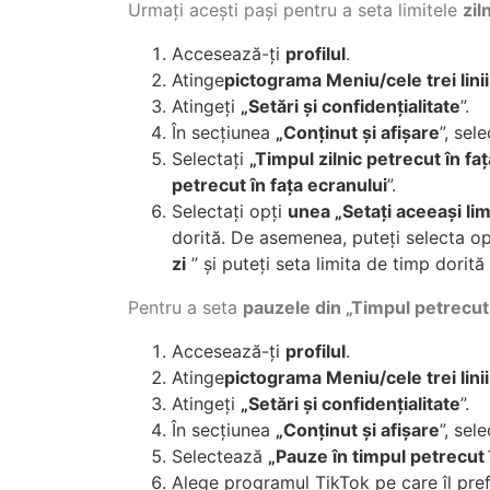
Urmați acești pași pentru a seta limitele
zil
Accesează-ți
profilul
.
Atinge
pictograma Meniu/cele trei linii
Atingeți
„Setări și confidențialitate
”.
În secțiunea
„Conținut și afișare
”, sel
Selectați
„Timpul zilnic petrecut în fa
petrecut în fața ecranului
”.
Selectați opți
unea „Setați aceeași limi
dorită. De asemenea, puteți selecta o
zi
” și puteți seta limita de timp dorită
Pentru a seta
pauzele din „Timpul petrecut 
Accesează-ți
profilul
.
Atinge
pictograma Meniu/cele trei linii
Atingeți
„Setări și confidențialitate
”.
În secțiunea
„Conținut și afișare
”, sel
Selectează
„Pauze în timpul petrecut 
Alege programul TikTok pe care îl pref