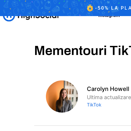
-50%
LA
PLA
Instagram
Mementouri TikT
Carolyn Howell
Ultima actualizare
TikTok